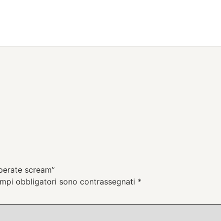
sperate scream”
ampi obbligatori sono contrassegnati
*