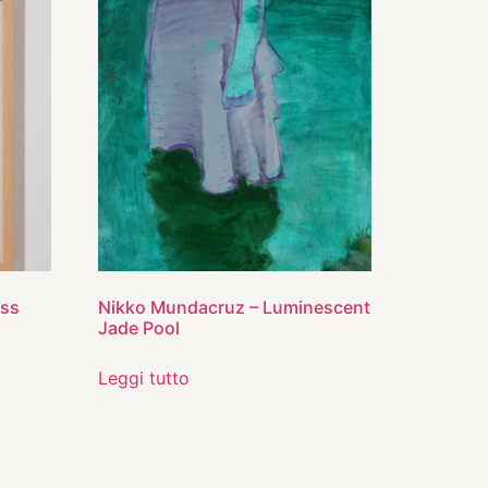
ess
Nikko Mundacruz – Luminescent
Jade Pool
Leggi tutto