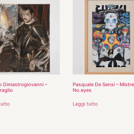
 Dimastrogiovanni –
Pasquale De Sensi – Mistr
raglio
No.eyes
tutto
Leggi tutto