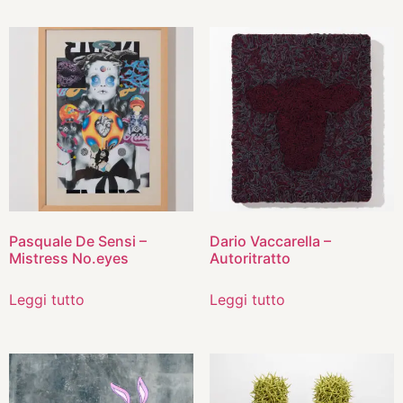
Pasquale De Sensi –
Dario Vaccarella –
Mistress No.eyes
Autoritratto
Leggi tutto
Leggi tutto