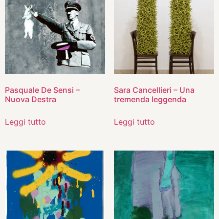
Pasquale De Sensi –
Sara Cancellieri – Una
Nuova Destra
tremenda leggenda
Leggi tutto
Leggi tutto