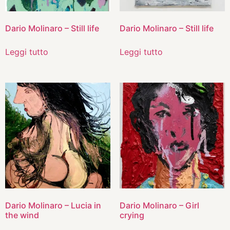
Dario Molinaro – Still life
Dario Molinaro – Still life
Leggi tutto
Leggi tutto
Dario Molinaro – Lucia in
Dario Molinaro – Girl
the wind
crying