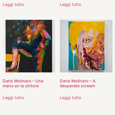
Leggi tutto
Leggi tutto
Dario Molinaro – Una
Dario Molinaro – A
mano en la cintura
desperate scream
Leggi tutto
Leggi tutto