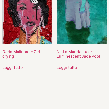
Dario Molinaro – Girl
Nikko Mundacruz –
crying
Luminescent Jade Pool
Leggi tutto
Leggi tutto