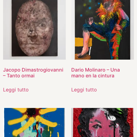
Jacopo Dimastrogiovanni
Dario Molinaro – Una
– Tanto ormai
mano en la cintura
Leggi tutto
Leggi tutto