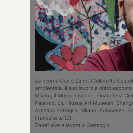
La ricerca Giulio Zanet (Colleretto Castel
ambientale. Il suo lavoro è stato esposto in
Milano, il Museo Lissone, Pinacoteca Civ
Palermo, Liu Hiusus Art Museum, Shanga
Artistica Battaglia, Milano, Adiacenze, B
Francoforte (D).
Zanet vive e lavora a Correggio.