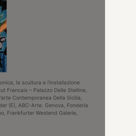
ica, la scultura e l’installazione
itut Francais – Palazzo Delle Stelline,
’arte Contemporanea Della Sicilia,
der (E), ABC-Arte. Genova, Fonderia
ano, Frankfurter Westend Galerie,